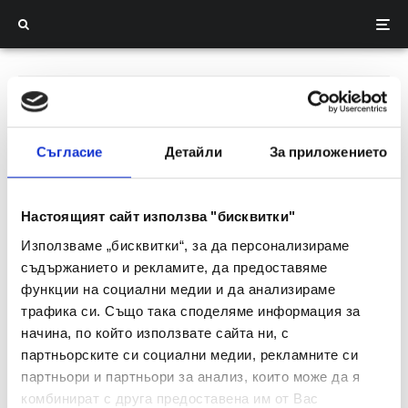
Съгласие
Детайли
За приложението
Настоящият сайт използва "бисквитки"
Nevena
Използваме „бисквитки“, за да персонализираме
Joined
October 8, 2024
съдържанието и рекламите, да предоставяме
Articles
2
функции на социални медии и да анализираме
трафика си. Също така споделяме информация за
начина, по който използвате сайта ни, с
партньорските си социални медии, рекламните си
партньори и партньори за анализ, които може да я
Uncategorized
комбинират с друга предоставена им от Вас