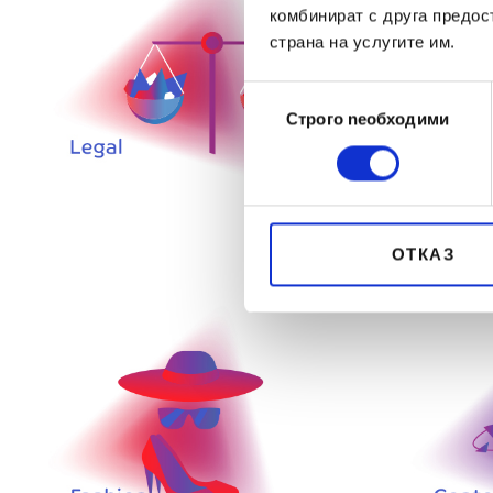
комбинират с друга предос
страна на услугите им.
Избор
Строго nеобходими
на
съгласие
ОТКАЗ