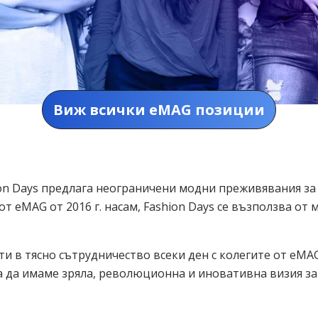
Виж всички eMAG позиции
.
ion Days предлага неограничени модни преживявания за
от eMAG от 2016 г. насам, Fashion Days се възползва от
ти в тясно сътрудничество всеки ден с колегите от eMA
а да имаме зряла, революционна и иновативна визия за