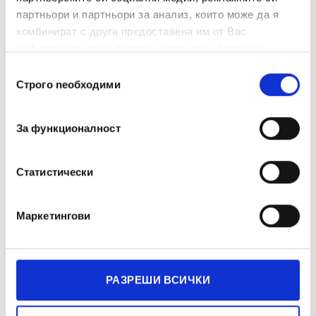
партньори и партньори за анализ, които може да я
комбинират с друга предоставена им от Вас
информация или с такава, която са събрали от
ползването от Ваша страна на услугите им.
Избор
Строго nеобходими
на
съгласие
За функционалност
Статистически
Маркетингови
РАЗРЕШИ ВСИЧКИ